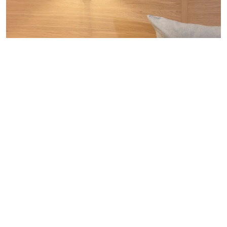
EN
DE
Übernachten in historischem
Ambiente
©
*** Superior Hotel – Komfort im ehemaligen Kloster.
Geborgenheit in stilvollem und elegantem Rahmen.
Einfachheit und Ruhe als größter Luxus: Carpe diem –
und genieße die Übernachtung!
Zu den Hotelzimmern