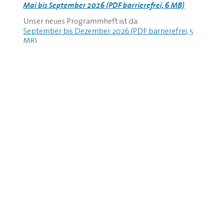
Mai bis September 2026 (PDF barrierefrei, 6 MB)
Unser neues Programmheft ist da:
September bis Dezember 2026 (PDF barrierefrei, 5
MB)
EN
DE
©
Veranstaltungen
Veranstaltungskalender, Ticket-Webshop, Hinweise
zum Ticketverkauf und vieles mehr!