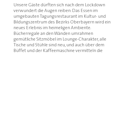
Unsere Gäste dürften sich nach dem Lockdown
verwundert die Augen reiben: Das Essen im
umgebauten Tagungsrestaurant im Kultur- und
Bildungszentrum des Bezirks Oberbayern wird ein
neues Erlebnis im heimeligen Ambiente.
Bücherregale an den Wänden umrahmen
gemütliche Sitzmöbel im Lounge-Charakter, alle
Tische und Stühle sind neu, und auch über dem
Büffet und der Kaffeemaschine vermitteln die
Bücherregale das Gefühl, man wäre in einer
DE
Bibliothek. Am Büffet dürfen sich die Gäste ihre
Speisen aus bunten gusseisernen Töpfen auf
modernen Warmhalteplatten holen. „Ex libris“ heißt
das Tagungsrestaurant jetzt, und das ganz bewusst.
„Früher war in diesem Kloster tatsächlich eine
Bibliothek untergebracht, diesen Charakter wollten
wir mit unserem renovierten Restaurant wieder
zum Leben erwecken“, sagt der Geschäftsführer
von Kloster Seeon Gerald Schölzel. Rund 2 Millionen
Euro hat der Bezirk Oberbayern investiert – nicht
nur in das Restaurant, sondern auch in eine
moderne High-Tech-Küche, die ihresgleichen sucht